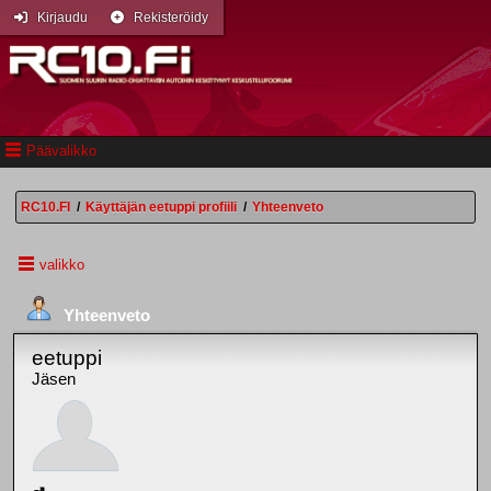
Kirjaudu
Rekisteröidy
Päävalikko
RC10.FI
/
Käyttäjän eetuppi profiili
/
Yhteenveto
valikko
Yhteenveto
eetuppi
Jäsen