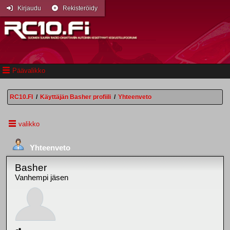
Kirjaudu
Rekisteröidy
Päävalikko
RC10.FI
/
Käyttäjän Basher profiili
/
Yhteenveto
valikko
Yhteenveto
Basher
Vanhempi jäsen