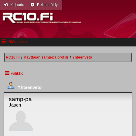
Kirjaudu
Rekisteröidy
Päävalikko
RC10.FI
/
Käyttäjän samp-pa profiili
/
Yhteenveto
valikko
Yhteenveto
samp-pa
Jäsen