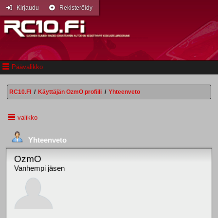
Kirjaudu
Rekisteröidy
Päävalikko
RC10.FI
/
Käyttäjän OzmO profiili
/
Yhteenveto
valikko
Yhteenveto
OzmO
Vanhempi jäsen