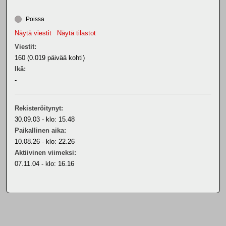
Poissa
Näytä viestit
Näytä tilastot
Viestit:
160 (0.019 päivää kohti)
Ikä:
-
Rekisteröitynyt:
30.09.03 - klo: 15.48
Paikallinen aika:
10.08.26 - klo: 22.26
Aktiivinen viimeksi:
07.11.04 - klo: 16.16