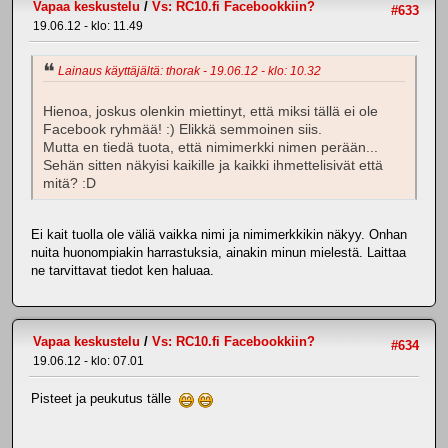
Vapaa keskustelu
/
Vs: RC10.fi Facebookkiin?
#633
19.06.12 - klo: 11.49
Lainaus käyttäjältä: thorak - 19.06.12 - klo: 10.32
Hienoa, joskus olenkin miettinyt, että miksi tällä ei ole
Facebook ryhmää! :) Elikkä semmoinen siis.
Mutta en tiedä tuota, että nimimerkki nimen perään...
Sehän sitten näkyisi kaikille ja kaikki ihmettelisivät että
mitä? :D
Ei kait tuolla ole väliä vaikka nimi ja nimimerkkikin näkyy. Onhan
nuita huonompiakin harrastuksia, ainakin minun mielestä. Laittaa
ne tarvittavat tiedot ken haluaa.
Vapaa keskustelu
/
Vs: RC10.fi Facebookkiin?
#634
19.06.12 - klo: 07.01
Pisteet ja peukutus tälle