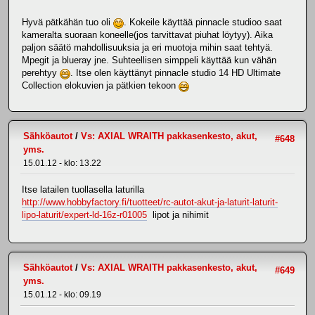
Hyvä pätkähän tuo oli
. Kokeile käyttää pinnacle studioo saat
kameralta suoraan koneelle(jos tarvittavat piuhat löytyy). Aika
paljon säätö mahdollisuuksia ja eri muotoja mihin saat tehtyä.
Mpegit ja blueray jne. Suhteellisen simppeli käyttää kun vähän
perehtyy
. Itse olen käyttänyt pinnacle studio 14 HD Ultimate
Collection elokuvien ja pätkien tekoon
Sähköautot
/
Vs: AXIAL WRAITH pakkasenkesto, akut,
#648
yms.
15.01.12 - klo: 13.22
Itse latailen tuollasella laturilla
http://www.hobbyfactory.fi/tuotteet/rc-autot-akut-ja-laturit-laturit-
lipo-laturit/expert-ld-16z-r01005
lipot ja nihimit
Sähköautot
/
Vs: AXIAL WRAITH pakkasenkesto, akut,
#649
yms.
15.01.12 - klo: 09.19