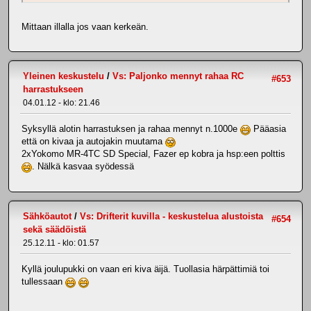
Mittaan illalla jos vaan kerkeän.
Yleinen keskustelu
/
Vs: Paljonko mennyt rahaa RC
#653
harrastukseen
04.01.12 - klo: 21.46
Syksyllä alotin harrastuksen ja rahaa mennyt n.1000e
Pääasia
että on kivaa ja autojakin muutama
2xYokomo MR-4TC SD Special, Fazer ep kobra ja hsp:een polttis
. Nälkä kasvaa syödessä
Sähköautot
/
Vs: Drifterit kuvilla - keskustelua alustoista
#654
sekä säädöistä
25.12.11 - klo: 01.57
Kyllä joulupukki on vaan eri kiva äijä. Tuollasia härpättimiä toi
tullessaan