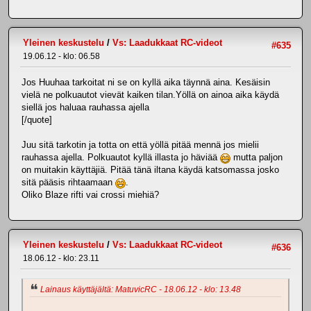
Yleinen keskustelu
/
Vs: Laadukkaat RC-videot
#635
19.06.12 - klo: 06.58
Jos Huuhaa tarkoitat ni se on kyllä aika täynnä aina. Kesäisin
vielä ne polkuautot vievät kaiken tilan.Yöllä on ainoa aika käydä
siellä jos haluaa rauhassa ajella
[/quote]
Juu sitä tarkotin ja totta on että yöllä pitää mennä jos mielii
rauhassa ajella. Polkuautot kyllä illasta jo häviää
mutta paljon
on muitakin käyttäjiä. Pitää tänä iltana käydä katsomassa josko
sitä pääsis rihtaamaan
.
Oliko Blaze rifti vai crossi miehiä?
Yleinen keskustelu
/
Vs: Laadukkaat RC-videot
#636
18.06.12 - klo: 23.11
Lainaus käyttäjältä: MatuvicRC - 18.06.12 - klo: 13.48