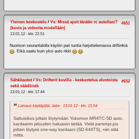
Yleinen keskustelu
/
Vs: Missä ajoit tänään rc autollasi?
#651
(kuvia ja videoita mielellään)
13.01.12 - klo: 22.51
Nuorison seurantalolla käytiin pari tuntia harjottelemassa driftinkiä
. Eikä saatu kuin yksi auto rikki
Sähköautot
/
Vs: Drifterit kuvilla - keskustelua alustoista
#652
sekä säädöistä
13.01.12 - klo: 17.44
Lainaus käyttäjältä: Jabe - 13.01.12 - klo: 15.54
Sattuisikos joltain löytymään Yokomon MR4TC-SD auto,
kardaanin pituuden haluaisin tietää. Vielä parempi jos
joltain löytyisi one-way kardaani (SD-644TS), niin siitä
mitta.