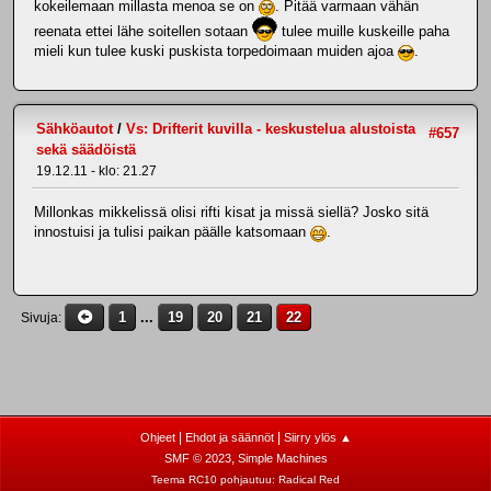
kokeilemaan millasta menoa se on
. Pitää varmaan vähän
reenata ettei lähe soitellen sotaan
tulee muille kuskeille paha
mieli kun tulee kuski puskista torpedoimaan muiden ajoa
.
Sähköautot
/
Vs: Drifterit kuvilla - keskustelua alustoista
#657
sekä säädöistä
19.12.11 - klo: 21.27
Millonkas mikkelissä olisi rifti kisat ja missä siellä? Josko sitä
innostuisi ja tulisi paikan päälle katsomaan
.
1
...
19
20
21
22
Sivuja
|
|
Ohjeet
Ehdot ja säännöt
Siirry ylös ▲
,
SMF © 2023
Simple Machines
Teema RC10 pohjautuu:
Radical Red