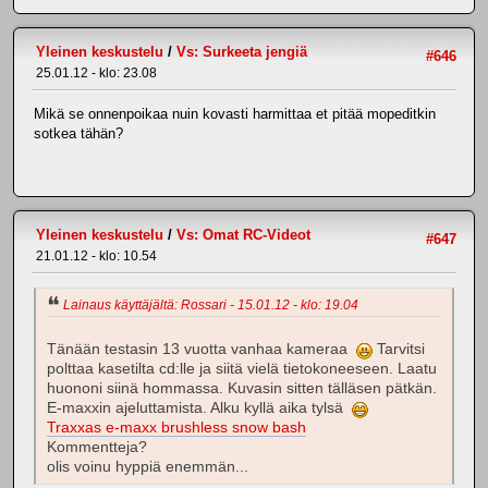
Yleinen keskustelu
/
Vs: Surkeeta jengiä
#646
25.01.12 - klo: 23.08
Mikä se onnenpoikaa nuin kovasti harmittaa et pitää mopeditkin
sotkea tähän?
Yleinen keskustelu
/
Vs: Omat RC-Videot
#647
21.01.12 - klo: 10.54
Lainaus käyttäjältä: Rossari - 15.01.12 - klo: 19.04
Tänään testasin 13 vuotta vanhaa kameraa
Tarvitsi
polttaa kasetilta cd:lle ja siitä vielä tietokoneeseen. Laatu
huononi siinä hommassa. Kuvasin sitten tälläsen pätkän.
E-maxxin ajeluttamista. Alku kyllä aika tylsä
Traxxas e-maxx brushless snow bash
Kommentteja?
olis voinu hyppiä enemmän...