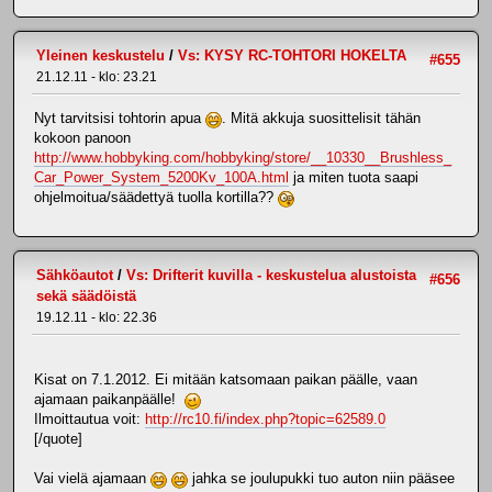
Yleinen keskustelu
/
Vs: KYSY RC-TOHTORI HOKELTA
#655
21.12.11 - klo: 23.21
Nyt tarvitsisi tohtorin apua
. Mitä akkuja suosittelisit tähän
kokoon panoon
http://www.hobbyking.com/hobbyking/store/__10330__Brushless_
Car_Power_System_5200Kv_100A.html
ja miten tuota saapi
ohjelmoitua/säädettyä tuolla kortilla??
Sähköautot
/
Vs: Drifterit kuvilla - keskustelua alustoista
#656
sekä säädöistä
19.12.11 - klo: 22.36
Kisat on 7.1.2012. Ei mitään katsomaan paikan päälle, vaan
ajamaan paikanpäälle!
Ilmoittautua voit:
http://rc10.fi/index.php?topic=62589.0
[/quote]
Vai vielä ajamaan
jahka se joulupukki tuo auton niin pääsee