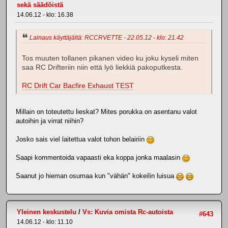
sekä säädöistä
14.06.12 - klo: 16.38
Lainaus käyttäjältä: RCCRVETTE - 22.05.12 - klo: 21.42
Tos muuten tollanen pikanen video ku joku kyseli miten
saa RC Drifteriin niin että lyö liekkiä pakoputkesta.
RC Drift Car Bacfire Exhaust TEST
Millain on toteutettu lieskat? Mites porukka on asentanu valot
autoihin ja virrat niihin?
Josko sais viel laitettua valot tohon belairiin
Saapi kommentoida vapaasti eka koppa jonka maalasin
Saanut jo hieman osumaa kun "vähän" kokeilin luisua
Yleinen keskustelu
/
Vs: Kuvia omista Rc-autoista
#643
14.06.12 - klo: 11.10