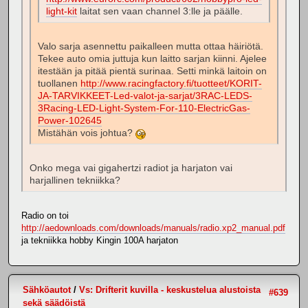
light-kit
laitat sen vaan channel 3:lle ja päälle.
Valo sarja asennettu paikalleen mutta ottaa häiriötä.
Tekee auto omia juttuja kun laitto sarjan kiinni. Ajelee
itestään ja pitää pientä surinaa. Setti minkä laitoin on
tuollanen
http://www.racingfactory.fi/tuotteet/KORIT-
JA-TARVIKKEET-Led-valot-ja-sarjat/3RAC-LEDS-
3Racing-LED-Light-System-For-110-ElectricGas-
Power-102645
Mistähän vois johtua?
Onko mega vai gigahertzi radiot ja harjaton vai
harjallinen tekniikka?
Radio on toi
http://aedownloads.com/downloads/manuals/radio.xp2_manual.pdf
ja tekniikka hobby Kingin 100A harjaton
Sähköautot
/
Vs: Drifterit kuvilla - keskustelua alustoista
#639
sekä säädöistä