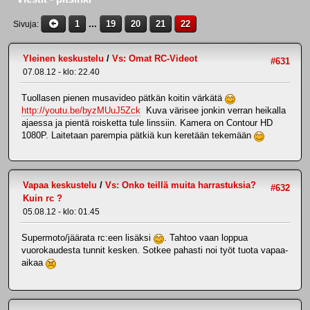
1
...
19
20
21
22
Sivuja
Yleinen keskustelu
/
Vs: Omat RC-Videot
#631
07.08.12 - klo: 22.40
Tuollasen pienen musavideo pätkän koitin värkätä
http://youtu.be/byzMUuJ5Zck
Kuva värisee jonkin verran heikalla
ajaessa ja pientä roisketta tule linssiin. Kamera on Contour HD
1080P. Laitetaan parempia pätkiä kun keretään tekemään
Vapaa keskustelu
/
Vs: Onko teillä muita harrastuksia?
#632
Kuin rc ?
05.08.12 - klo: 01.45
Supermoto/jäärata rc:een lisäksi
. Tahtoo vaan loppua
vuorokaudesta tunnit kesken. Sotkee pahasti noi työt tuota vapaa-
aikaa