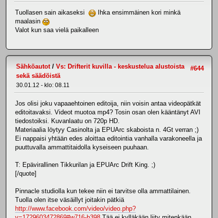
Tuollasen sain aikaseksi
Ihka ensimmäinen kori minkä
maalasin
Valot kun saa vielä paikalleen
Sähköautot
/
Vs: Drifterit kuvilla - keskustelua alustoista
#644
sekä säädöistä
30.01.12 - klo: 08.11
Jos olisi joku vapaaehtoinen editoija, niin voisin antaa videopätkät
editoitavaksi. Videot muotoa mp4? Tosin osan olen kääntänyt AVI
tiedostoiksi. Kuvanlaatu on 720p HD.
Materiaalia löytyy Casinolta ja EPUArc skaboista n. 4Gt verran ;)
Ei nappaisi yhtään edes aloittaa editointia vanhalla varakoneella ja
puuttuvalla ammattitaidolla kyseiseen puuhaan.
T: Epävirallinen Tikkurilan ja EPUArc Drift King. ;)
[/quote]
Pinnacle studiolla kun tekee niin ei tarvitse olla ammattilainen.
Tuolla olen itse väsäillyt joitakin pätkiä
http://www.facebook.com/video/video.php?
v=1729603472869#w716-h398
Tää ei kylläkään liity mitenkään