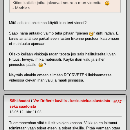
Kiitos kaikille jotka jaksavat seurata mun videoita.
- Mathias
Mitä editointi ohjelmaa käytät kun teet videot?
Saapi nähä antaako vaimo tehä pihaan "pienen
" drifti radan. Ei
tarvis aina lähtee paikalliseen lasten liikenne puistoon katsomaan
et mahtuuko ajamaan.
Olisko kellään vinkkejä radan teosta jos sais hallitukselta luvan.
Pituus, leveys, mikä materiaali. Käykö ihan valu ja siihen
pinnostus päälle
?
Näyttäis ainakin omaan silmään RCCRVETEN linkkaamassa
videossa olevan ihan valu ja maali pinnassa.
Sähköautot
/
Vs: Drifterit kuvilla - keskustelua alustoista
#637
sekä säädöistä
18.06.12 - klo: 11.03
Tuommonenhan siitä tuli sit valojen kanssa. Vilkkuja en laittanut
toimintaan vaan toiset eteen ja toiset sivuille. Pitää varmaan ottaa