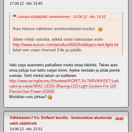
17.06.12 - klo: 19.45
Lainaus käyttäjältä: extremetuner - 14.06.12 - klo: 19.55
Ihan hienon näköinen ensimmäiseksi koriksi
Sitten niistä valoista, elikkä ostat valosarjan esim
http://www.eurorc.com/product/602/hobbypro-led-light-kit
laitat sen vaan channel 3:lle ja päälle.
Valo sarja asennettu paikalleen mutta ottaa häiriötä. Tekee auto
omia juttuja kun laitto sarjan kiinni. Ajelee itestään ja pitää pientä
surinaa. Setti minkä laitoin on tuollanen
http://www.racingfactory.fi/tuotteet/KORIT-JA-TARVIKKEET-Led-
valot-ja-sarjat/3RAC-LEDS-3Racing-LED-Light-System-For-110-
ElectricGas-Power-102645
Mistähän vois johtua?
Sähköautot
/
Vs: Drifterit kuvilla - keskustelua alustoista
#640
sekä säädöistä
14.06.12 - klo: 23.51