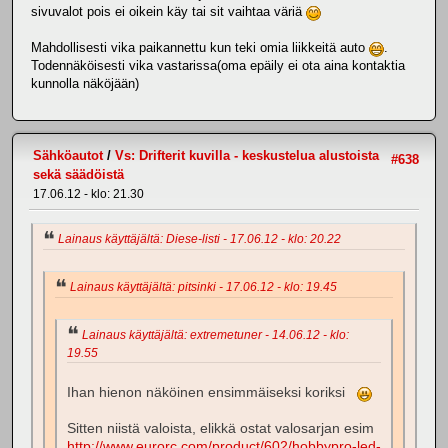
sivuvalot pois ei oikein käy tai sit vaihtaa väriä
Mahdollisesti vika paikannettu kun teki omia liikkeitä auto
.
Todennäköisesti vika vastarissa(oma epäily ei ota aina kontaktia
kunnolla näköjään)
Sähköautot
/
Vs: Drifterit kuvilla - keskustelua alustoista
#638
sekä säädöistä
17.06.12 - klo: 21.30
Lainaus käyttäjältä: Diese-listi - 17.06.12 - klo: 20.22
Lainaus käyttäjältä: pitsinki - 17.06.12 - klo: 19.45
Lainaus käyttäjältä: extremetuner - 14.06.12 - klo:
19.55
Ihan hienon näköinen ensimmäiseksi koriksi
Sitten niistä valoista, elikkä ostat valosarjan esim
http://www.eurorc.com/product/602/hobbypro-led-