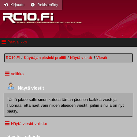
Kirjaudu
Rekisteröidy
Päävalikko
RC10.FI
/
Käyttäjän pitsinki profiili
/
Näytä viestit
/
Viestit
valikko
Näytä viestit
Tämä jakso sallii sinun katsoa tämän jäsenen kaikkia viestejä.
Huomaa, että näet vain niiden alueiden viestit, joihin sinulla on nyt
pääsy.
Näytä viestit valikko
Viestit - pitsinki