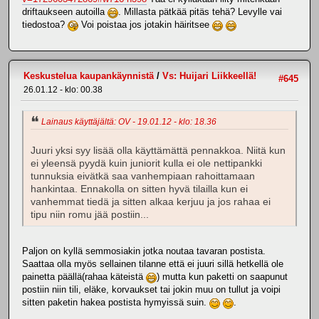
driftaukseen autoilla
. Millasta pätkää pitäs tehä? Levylle vai
tiedostoa?
Voi poistaa jos jotakin häiritsee
Keskustelua kaupankäynnistä
/
Vs: Huijari Liikkeellä!
#645
26.01.12 - klo: 00.38
Lainaus käyttäjältä: OV - 19.01.12 - klo: 18.36
Juuri yksi syy lisää olla käyttämättä pennakkoa. Niitä kun
ei yleensä pyydä kuin juniorit kulla ei ole nettipankki
tunnuksia eivätkä saa vanhempiaan rahoittamaan
hankintaa. Ennakolla on sitten hyvä tilailla kun ei
vanhemmat tiedä ja sitten alkaa kerjuu ja jos rahaa ei
tipu niin romu jää postiin...
Paljon on kyllä semmosiakin jotka noutaa tavaran postista.
Saattaa olla myös sellainen tilanne että ei juuri sillä hetkellä ole
painetta päällä(rahaa käteistä
) mutta kun paketti on saapunut
postiin niin tili, eläke, korvaukset tai jokin muu on tullut ja voipi
sitten paketin hakea postista hymyissä suin.
.