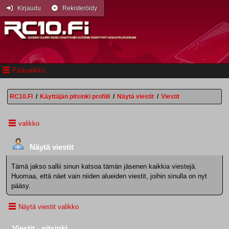
Kirjaudu
Rekisteröidy
Päävalikko
RC10.FI
/
Käyttäjän pitsinki profiili
/
Näytä viestit
/
Viestit
valikko
Näytä viestit
Tämä jakso sallii sinun katsoa tämän jäsenen kaikkia viestejä.
Huomaa, että näet vain niiden alueiden viestit, joihin sinulla on nyt
pääsy.
Näytä viestit valikko
Viestit - pitsinki