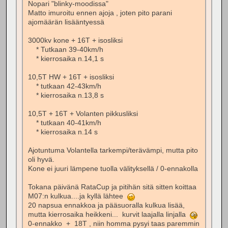
Nopari "blinky-moodissa"
Matto imuroitu ennen ajoja , joten pito parani
ajomäärän lisääntyessä
3000kv kone + 16T + isosliksi
* Tutkaan 39-40km/h
* kierrosaika n.14,1 s
10,5T HW + 16T + isosliksi
* tutkaan 42-43km/h
* kierrosaika n.13,8 s
10,5T + 16T + Volanten pikkusliksi
* tutkaan 40-41km/h
* kierrosaika n.14 s
Ajotuntuma Volantella tarkempi/terävämpi, mutta pito
oli hyvä.
Kone ei juuri lämpene tuolla välityksellä / 0-ennakolla
Tokana päivänä RataCup ja pitihän sitä sitten koittaa
M07:n kulkua....ja kyllä lähtee
20 napsua ennakkoa ja pääsuoralla kulkua lisää,
mutta kierrosaika heikkeni... kurvit laajalla linjalla
0-ennakko + 18T , niin homma pysyi taas paremmin