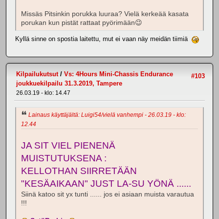
Missäs Pitsinkin porukka luuraa? Vielä kerkeää kasata
porukan kun pistät rattaat pyörimään😉
Kyllä sinne on spostia laitettu, mut ei vaan näy meidän tiimiä
Kilpailukutsut
/
Vs: 4Hours Mini-Chassis Endurance
#103
joukkuekilpailu 31.3.2019, Tampere
26.03.19 - klo: 14.47
Lainaus käyttäjältä: Luigi54/vielä vanhempi - 26.03.19 - klo:
12.44
JA SIT VIEL PIENENÄ
MUISTUTUKSENA :
KELLOTHAN SIIRRETÄÄN
"KESÄAIKAAN" JUST LA-SU YÖNÄ ......
Siinä katoo sit yx tunti ...... jos ei asiaan muista varautua
!!!