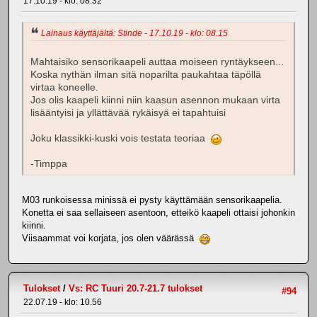
17.10.19 - klo: 08.32
Lainaus käyttäjältä: Stinde - 17.10.19 - klo: 08.15
Mahtaisiko sensorikaapeli auttaa moiseen ryntäykseen...
Koska nythän ilman sitä noparilta paukahtaa täpöllä
virtaa koneelle.
Jos olis kaapeli kiinni niin kaasun asennon mukaan virta
lisääntyisi ja yllättävää rykäisyä ei tapahtuisi
Joku klassikki-kuski vois testata teoriaa
-Timppa
M03 runkoisessa minissä ei pysty käyttämään sensorikaapelia.
Konetta ei saa sellaiseen asentoon, etteikö kaapeli ottaisi johonkin
kiinni.
Viisaammat voi korjata, jos olen väärässä
Tulokset
/
Vs: RC Tuuri 20.7-21.7 tulokset
#94
22.07.19 - klo: 10.56