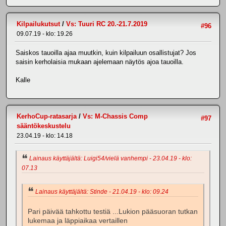
Kilpailukutsut
/
Vs: Tuuri RC 20.-21.7.2019
#96
09.07.19 - klo: 19.26
Saiskos tauoilla ajaa muutkin, kuin kilpailuun osallistujat? Jos
saisin kerholaisia mukaan ajelemaan näytös ajoa tauoilla.
Kalle
KerhoCup-ratasarja
/
Vs: M-Chassis Comp
#97
sääntökeskustelu
23.04.19 - klo: 14.18
Lainaus käyttäjältä: Luigi54/vielä vanhempi - 23.04.19 - klo:
07.13
Lainaus käyttäjältä: Stinde - 21.04.19 - klo: 09.24
Pari päivää tahkottu testiä ...Lukion pääsuoran tutkan
lukemaa ja läppiaikaa vertaillen