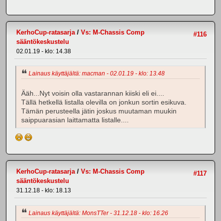
KerhoCup-ratasarja
/
Vs: M-Chassis Comp
#116
sääntökeskustelu
02.01.19 - klo: 14.38
Lainaus käyttäjältä: macman - 02.01.19 - klo: 13.48
Ääh...Nyt voisin olla vastarannan kiiski eli ei....
Tällä hetkellä listalla olevilla on jonkun sortin esikuva.
Tämän perusteella jätin joskus muutaman muukin
saippuarasian laittamatta listalle....
KerhoCup-ratasarja
/
Vs: M-Chassis Comp
#117
sääntökeskustelu
31.12.18 - klo: 18.13
Lainaus käyttäjältä: MonsTTer - 31.12.18 - klo: 16.26