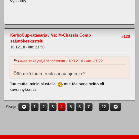
Kyllä käy
KerhoCup-ratasarja
/
Vs: M-Chassis Comp
#120
sääntökeskustelu
10.12.18 - klo: 21.50
Lainaus käyttäjältä: bluevan - 10.12.18 - klo: 21.22
Ööö eikö tuota truck sarjaa ajeta jo ?
Juu muttei minin alustalla
mut tää sarja heitto oli
kevennyksenä.
1
2
3
4
5
6
7
...
22
Sivuja