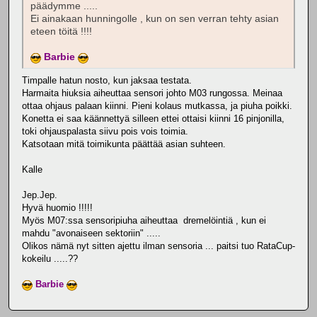
päädymme .....
Ei ainakaan hunningolle , kun on sen verran tehty asian
eteen töitä !!!!
Barbie
Timpalle hatun nosto, kun jaksaa testata.
Harmaita hiuksia aiheuttaa sensori johto M03 rungossa. Meinaa
ottaa ohjaus palaan kiinni. Pieni kolaus mutkassa, ja piuha poikki.
Konetta ei saa käännettyä silleen ettei ottaisi kiinni 16 pinjonilla,
toki ohjauspalasta siivu pois vois toimia.
Katsotaan mitä toimikunta päättää asian suhteen.
Kalle
Jep.Jep.
Hyvä huomio !!!!!
Myös M07:ssa sensoripiuha aiheuttaa dremelöintiä , kun ei
mahdu "avonaiseen sektoriin" .....
Olikos nämä nyt sitten ajettu ilman sensoria ... paitsi tuo RataCup-
kokeilu .....??
Barbie