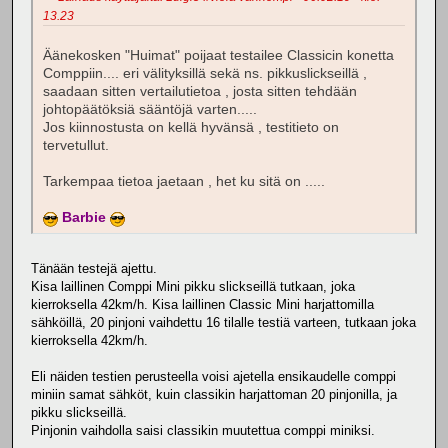
13.23
Äänekosken "Huimat" poijaat testailee Classicin konetta
Comppiin.... eri välityksillä sekä ns. pikkuslickseillä ,
saadaan sitten vertailutietoa , josta sitten tehdään
johtopäätöksiä sääntöjä varten.....
Jos kiinnostusta on kellä hyvänsä , testitieto on
tervetullut.
Tarkempaa tietoa jaetaan , het ku sitä on .....
Barbie
Tänään testejä ajettu.
Kisa laillinen Comppi Mini pikku slickseillä tutkaan, joka
kierroksella 42km/h. Kisa laillinen Classic Mini harjattomilla
sähköillä, 20 pinjoni vaihdettu 16 tilalle testiä varteen, tutkaan joka
kierroksella 42km/h.
Eli näiden testien perusteella voisi ajetella ensikaudelle comppi
miniin samat sähköt, kuin classikin harjattoman 20 pinjonilla, ja
pikku slickseillä.
Pinjonin vaihdolla saisi classikin muutettua comppi miniksi.