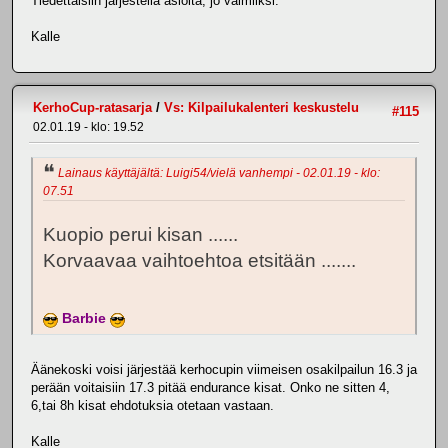
Tiedettäisiin järjestellä asioita, jo valmiiksi.
Kalle
KerhoCup-ratasarja
/
Vs: Kilpailukalenteri keskustelu
#115
02.01.19 - klo: 19.52
Lainaus käyttäjältä: Luigi54/vielä vanhempi - 02.01.19 - klo:
07.51
Kuopio perui kisan ......
Korvaavaa vaihtoehtoa etsitään .......
Barbie
Äänekoski voisi järjestää kerhocupin viimeisen osakilpailun 16.3 ja
perään voitaisiin 17.3 pitää endurance kisat. Onko ne sitten 4,
6,tai 8h kisat ehdotuksia otetaan vastaan.
Kalle