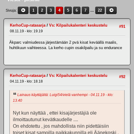
1
2
3
4
5
6
7
...
22
Sivuja
KerhoCup-ratasarja
/
Vs: Kilpailukalenteri keskustelu
#91
08.11.19 - klo: 19.19
Äkparc valmiudessa järjestämään 2 pvä kisat keväällä maalis,
huhtikuun vaihteessa. La kerho cupin osakilpailu ja su endurance
KerhoCup-ratasarja
/
Vs: Kilpailukalenteri keskustelu
#92
04.11.19 - klo: 18.18
Lainaus käyttäjältä: Luigi54/vielä vanhempi - 04.11.19 - klo:
13.40
Nyt kun näyttää , ettei kisajärjestäjiä ole
ilmoittautunut kevätkaudelle ....
On ehdotettu , jos mahdollista niin pidettäisiin
toiset kisat samoilla paikkakunnilla eli Äänekoski ,