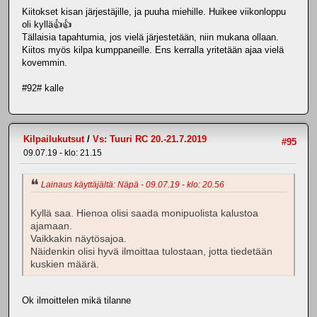
Kiitokset kisan järjestäjille, ja puuha miehille. Huikee viikonloppu
oli kyllä👍👍
Tällaisia tapahtumia, jos vielä järjestetään, niin mukana ollaan.
Kiitos myös kilpa kumppaneille. Ens kerralla yritetään ajaa vielä
kovemmin.
#92# kalle
Kilpailukutsut
/
Vs: Tuuri RC 20.-21.7.2019
#95
09.07.19 - klo: 21.15
Lainaus käyttäjältä: Näpä - 09.07.19 - klo: 20.56
Kyllä saa. Hienoa olisi saada monipuolista kalustoa
ajamaan.
Vaikkakin näytösajoa.
Näidenkin olisi hyvä ilmoittaa tulostaan, jotta tiedetään
kuskien määrä.
Ok ilmoittelen mikä tilanne