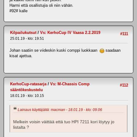
Harmi että osallistujia oli niin vähän.
#92# kalle
Kilpailukutsut
/
Vs: KerhoCup IV Vaasa 2.2.2019
#111
25.01.19 - klo: 19.51
Johan saatiin se viideskin kuski comppi luokkaan
saadaan
kisat ajettua.
KerhoCup-ratasarja
/
Vs: M-Chassis Comp
#112
sääntökeskustelu
18.01.19 - klo: 10.15
Lainaus käyttäjältä: macman - 18.01.19 - klo: 09.06
Melkein voisin väittää että tuo HPI 7211 kori löytyy jo
listalta ?