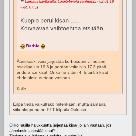
Lainaus käyttäjältä: Luigi54/vielä vanhempi - 02.01.19
- klo: 07.51
Kuopio perui kisan ......
Korvaavaa vaihtoehtoa etsitään .......
Barbie
Äänekoski voisi järjestää kerhocupin viimeisen
osakilpailun 16.3 ja perään voitaisiin 17.3 pitää
endurance kisat. Onko ne sitten 4, 6,tai 8h kisat
ehdotuksia otetaan vastaan.
Kalle
Enpä tiedä vaikuttako mitenkään, mutta samana
viikonloppuna on FTT-kilpailu Oulussa
Oliko muilla halukkuutta järjestää kisa/ jollain vastaan, jos
äänekoski järjestää kisat?