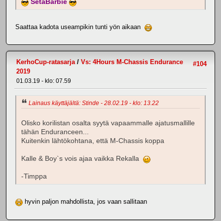
SetäBarbie
Saattaa kadota useampikin tunti yön aikaan
KerhoCup-ratasarja
/
Vs: 4Hours M-Chassis Endurance
#104
2019
01.03.19 - klo: 07.59
Lainaus käyttäjältä: Stinde - 28.02.19 - klo: 13.22
Olisko korilistan osalta syytä vapaammalle ajatusmallille
tähän Enduranceen...
Kuitenkin lähtökohtana, että M-Chassis koppa
Kalle & Boy`s vois ajaa vaikka Rekalla
-Timppa
hyvin paljon mahdollista, jos vaan sallitaan