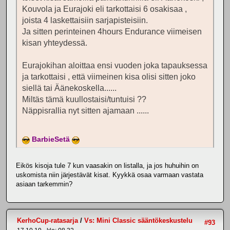
Kouvola ja Eurajoki eli tarkottaisi 6 osakisaa ,
joista 4 laskettaisiin sarjapisteisiin.
Ja sitten perinteinen 4hours Endurance viimeisen
kisan yhteydessä.
Eurajokihan aloittaa ensi vuoden joka tapauksessa
ja tarkottaisi , että viimeinen kisa olisi sitten joko
siellä tai Äänekoskella......
Miltäs tämä kuullostaisi/tuntuisi ??
Näppisrallia nyt sitten ajamaan ......
BarbieSetä
Eikös kisoja tule 7 kun vaasakin on listalla, ja jos huhuihin on
uskomista niin järjestävät kisat. Kyykkä osaa varmaan vastata
asiaan tarkemmin?
KerhoCup-ratasarja
/
Vs: Mini Classic sääntökeskustelu
#93