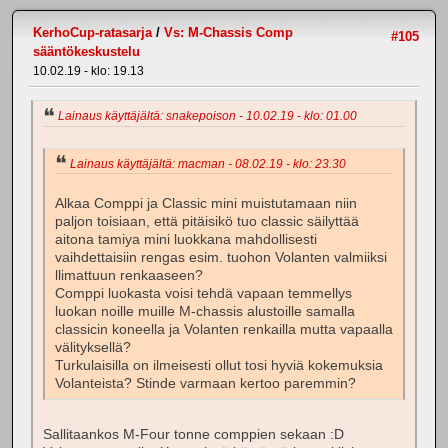
KerhoCup-ratasarja
/
Vs: M-Chassis Comp
#105
sääntökeskustelu
10.02.19 - klo: 19.13
Lainaus käyttäjältä: snakepoison - 10.02.19 - klo: 01.00
Lainaus käyttäjältä: macman - 08.02.19 - klo: 23.30
Alkaa Comppi ja Classic mini muistutamaan niin
paljon toisiaan, että pitäisikö tuo classic säilyttää
aitona tamiya mini luokkana mahdollisesti
vaihdettaisiin rengas esim. tuohon Volanten valmiiksi
llimattuun renkaaseen?
Comppi luokasta voisi tehdä vapaan temmellys
luokan noille muille M-chassis alustoille samalla
classicin koneella ja Volanten renkailla mutta vapaalla
välityksellä?
Turkulaisilla on ilmeisesti ollut tosi hyviä kokemuksia
Volanteista? Stinde varmaan kertoo paremmin?
Sallitaankos M-Four tonne comppien sekaan :D