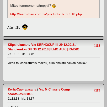
Mites tommonen sämpylä?
http://team-titan.com.tw/products_b_60910.php
Ääni tälle
Kilpailukutsut
/
Vs: KERHOCUP III 29.12.2018 /
#118
Stanukunkku XII 30.12.2018 [ILMO AUKI] RAISIO
26.12.18 - klo: 17.05
Mites toi osallistumis maksu, eikö onnistu paikan päällä?
KerhoCup-ratasarja
/
Vs: M-Chassis Comp
#119
sääntökeskustelu
11.12.18 - klo: 13.37