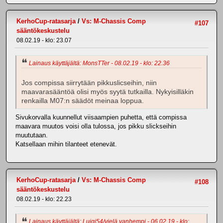
KerhoCup-ratasarja
/
Vs: M-Chassis Comp
#107
sääntökeskustelu
08.02.19 - klo: 23.07
Lainaus käyttäjältä: MonsTTer - 08.02.19 - klo: 22.36
Jos compissa siirrytään pikkuslicseihin, niin
maavarasääntöä olisi myös syytä tutkailla. Nykyisilläkin
renkailla M07:n säädöt meinaa loppua.
Sivukorvalla kuunnellut viisaampien puhetta, että compissa
maavara muutos voisi olla tulossa, jos pikku slickseihin
muututaan.
Katsellaan mihin tilanteet etenevät.
KerhoCup-ratasarja
/
Vs: M-Chassis Comp
#108
sääntökeskustelu
08.02.19 - klo: 22.23
Lainaus käyttäjältä: Luigi54/vielä vanhempi - 06.02.19 - klo: