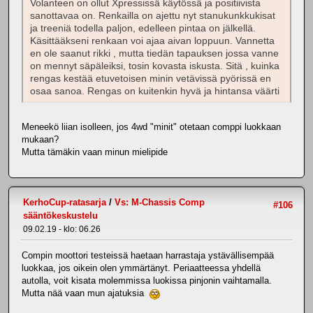
Volanteen on ollut Xpressissä käytössä ja positiivista
sanottavaa on. Renkailla on ajettu nyt stanukunkkukisat
ja treeniä todella paljon, edelleen pintaa on jälkellä.
Käsittääkseni renkaan voi ajaa aivan loppuun. Vannetta
en ole saanut rikki , mutta tiedän tapauksen jossa vanne
on mennyt säpäleiksi, tosin kovasta iskusta. Sitä , kuinka
rengas kestää etuvetoisen minin vetävissä pyörissä en
osaa sanoa. Rengas on kuitenkin hyvä ja hintansa väärti
Meneekö liian isolleen, jos 4wd "minit" otetaan comppi luokkaan
mukaan?
Mutta tämäkin vaan minun mielipide
KerhoCup-ratasarja
/
Vs: M-Chassis Comp
#106
sääntökeskustelu
09.02.19 - klo: 06.26
Compin moottori testeissä haetaan harrastaja ystävällisempää
luokkaa, jos oikein olen ymmärtänyt. Periaatteessa yhdellä
autolla, voit kisata molemmissa luokissa pinjonin vaihtamalla.
Mutta nää vaan mun ajatuksia