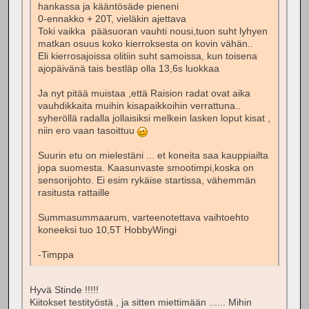
hankassa ja kääntösäde pieneni
0-ennakko + 20T, vieläkin ajettava
Toki vaikka pääsuoran vauhti nousi,tuon suht lyhyen
matkan osuus koko kierroksesta on kovin vähän..
Eli kierrosajoissa olitiin suht samoissa, kun toisena
ajopäivänä tais bestläp olla 13,6s luokkaa
Ja nyt pitää muistaa ,että Raision radat ovat aika
vauhdikkaita muihin kisapaikkoihin verrattuna..
syheröllä radalla jollaisiksi melkein lasken loput kisat ,
niin ero vaan tasoittuu
Suurin etu on mielestäni ... et koneita saa kauppiailta
jopa suomesta. Kaasunvaste smootimpi,koska on
sensorijohto. Ei esim rykäise startissa, vähemmän
rasitusta rattaille
Summasummaarum, varteenotettava vaihtoehto
koneeksi tuo 10,5T HobbyWingi
-Timppa
Hyvä Stinde !!!!!
Kiitokset testityöstä , ja sitten miettimään ...... Mihin