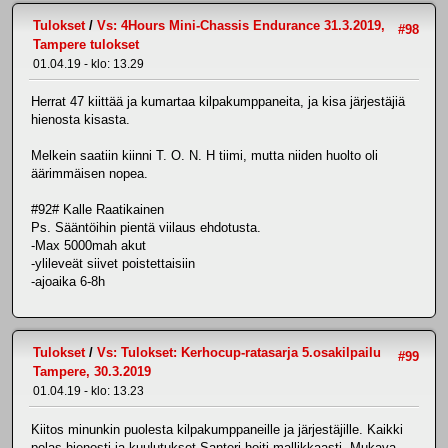
Tulokset
/
Vs: 4Hours Mini-Chassis Endurance 31.3.2019,
#98
Tampere tulokset
01.04.19 - klo: 13.29
Herrat 47 kiittää ja kumartaa kilpakumppaneita, ja kisa järjestäjiä
hienosta kisasta.
Melkein saatiin kiinni T. O. N. H tiimi, mutta niiden huolto oli
äärimmäisen nopea.
#92# Kalle Raatikainen
Ps. Sääntöihin pientä viilaus ehdotusta.
-Max 5000mah akut
-ylileveät siivet poistettaisiin
-ajoaika 6-8h
Tulokset
/
Vs: Tulokset: Kerhocup-ratasarja 5.osakilpailu
#99
Tampere, 30.3.2019
01.04.19 - klo: 13.23
Kiitos minunkin puolesta kilpakumppaneille ja järjestäjille. Kaikki
pelas hienosti ja kuulutukset Santeri hoiti mallikkaasti. Mukava