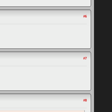
#6
#7
#8