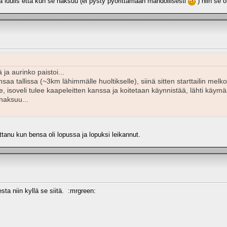
 luulis että kun se naksuu (ei pysty pyörittämään mahdollisesti
) niin se o
ja aurinko paistoi...
saa tallissa (~3km lähimmälle huoltikselle), siinä sitten starttailin melk
alle, isoveli tulee kaapeleitten kanssa ja koitetaan käynnistää, lähti kä
 naksuu...
ttanu kun bensa oli lopussa ja lopuksi leikannut.
sta niin kyllä se siitä. :mrgreen: