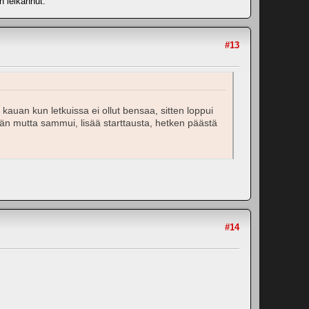
n leikannut.
#13
o kauan kun letkuissa ei ollut bensaa, sitten loppui
ymään mutta sammui, lisää starttausta, hetken päästä
#14