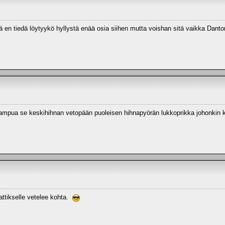
ä en tiedä löytyykö hyllystä enää osia siihen mutta voishan sitä vaikka Danto
kin ampua se keskihihnan vetopään puoleisen hihnapyörän lukkoprikka johonkin 
tattikselle vetelee kohta.