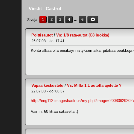
Viestit - Castrol
1
2
3
4
...
6
Sivuja
Polttisautot
/
Vs: 1/8 rata-autot (C8 luokka)
25.07.08 - klo: 17.41
Kohta alkaa olla ensikäynnistyksen aika, pitäkää peukkuja 
Vapaa keskustelu
/
Vs: Millä 1:1 autolla ajelette ?
22.07.08 - klo: 08.37
http://img112.imageshack.us/my.php?image=20080629202
Vain n. 60 litraa satasella :)