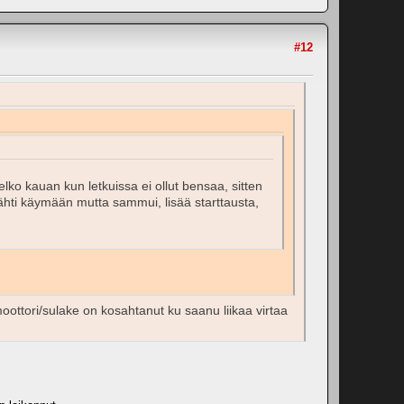
#12
melko kauan kun letkuissa ei ollut bensaa, sitten
, lähti käymään mutta sammui, lisää starttausta,
oottori/sulake on kosahtanut ku saanu liikaa virtaa