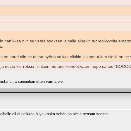
anikkaa niin se vetää seoksen laihalle ainakin tuoreölvyvoitelemattom
a.
n imuri niin se taitaa pyöriä vaikka oliskin leikannut kun siellä on se v
siä ja nosta kierroksia niinkuin metanolikoneet,vaan mopo sanoo "BOO
mistanut ja sanoinhan etten varma ole.
laihalle eli ei pelkkää öljyä koska sehän on siellä bensan seassa.