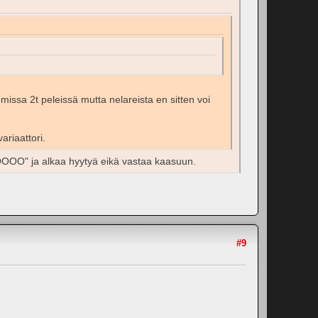
issa 2t peleissä mutta nelareista en sitten voi
ariaattori.
OOOOO" ja alkaa hyytyä eikä vastaa kaasuun.
#9