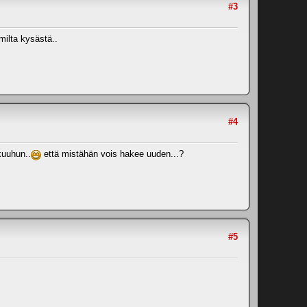
#3
milta kysästä..
#4
kuuhun..
että mistähän vois hakee uuden...?
#5