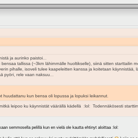
stä ja aurinko paistoi...
 bensaa tallissa (~3km lähimmälle huoltikselle), siinä sitten starttailin 
kaverin pihalle, isoveli tulee kaapeleitten kanssa ja koitetaan käynnistää
ää pyöri, rele vaan naksuu...
ot huudattanu kun bensa oli lopussa ja lopuksi leikannut.
itkä leipoo ku käynnistät väärällä kädellä :lol: Todennäkösesti starttim
aan semmosella pelillä kun en vielä ole kautta ehtinyt aloittaa :lol: