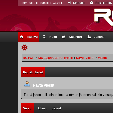
Tervetuloa foorumille
RC10.FI
Kirjaudu
Rekisteröidy
Etusivu
Haku
Kalenteri
Jäsenet
RC10.FI
/
Käyttäjän Castrol profiili
/
Näytä viestit
/
Viestit
Profiilin tiedot
Näytä viestit
Tämä jakso sallii sinun katsoa tämän jäsenen kaikkia viestejä.
Viestit
Aiheet
Liitteet