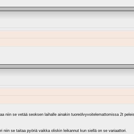
 niin se vetää seoksen laihalle ainakin tuoreölvyvoitelemattomissa 2t pelei
iin se taitaa pyöriä vaikka oliskin leikannut kun siellä on se variaattori.