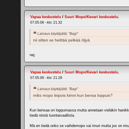
Vapaa keskustelu
/
Suuri Mopo/Kevari keskustelu.
07.05.06 - klo: 21.32
Lainaus käyttäjältä: "Bagi"
nii sitten se heittää pelkää öljyä
nej.
Vapaa keskustelu
/
Suuri Mopo/Kevari keskustelu.
07.05.06 - klo: 21.28
Lainaus käyttäjältä: "Bagi"
miks mopo leipois kiinni kun bensa loppuis?
Kun bensaa on loppumassa mutta annetaan vieläkin hanikkaa
tiedä niistä tuontaivaallista.
Mä en tiedä onko se vaihdemopo vai imuri mutta jos on imuri n