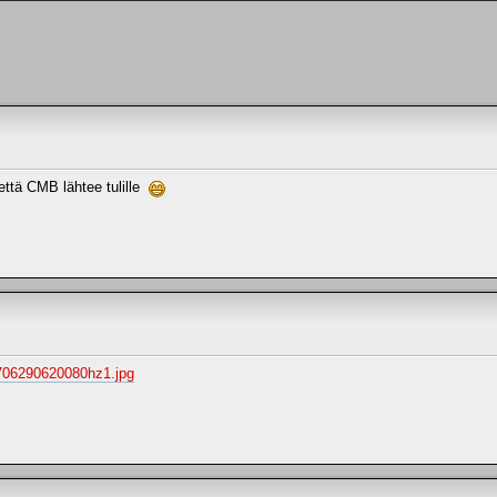
että CMB lähtee tulille
706290620080hz1.jpg