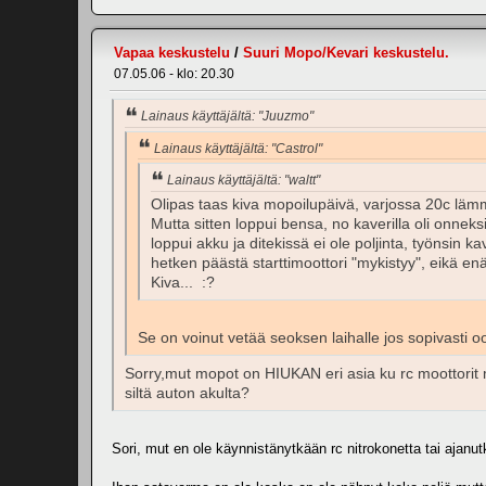
Vapaa keskustelu
/
Suuri Mopo/Kevari keskustelu.
07.05.06 - klo: 20.30
Lainaus käyttäjältä: "Juuzmo"
Lainaus käyttäjältä: "Castrol"
Lainaus käyttäjältä: "waltt"
Olipas taas kiva mopoilupäivä, varjossa 20c lämmi
Mutta sitten loppui bensa, no kaverilla oli onneksi
loppui akku ja ditekissä ei ole poljinta, työnsin 
hetken päästä starttimoottori "mykistyy", eikä en
Kiva... :?
Se on voinut vetää seoksen laihalle jos sopivasti o
Sorry,mut mopot on HIUKAN eri asia ku rc moottorit m
siltä auton akulta?
Sori, mut en ole käynnistänytkään rc nitrokonetta tai ajanutk