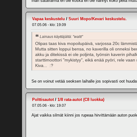
Ihan satavarma en ole koska en ole nähnyt koko peliä mutta
Vapaa keskustelu
/
Suuri Mopo/Kevari keskustelu.
07.05.06 - klo: 19.09
Lainaus käyttäjältä: "waltt"
Olipas taas kiva mopoilupäivä, varjossa 20c lämmistä 
Mutta sitten loppui bensa, no kaverilla oli onneksi ben
akku ja ditekissä ei ole poljinta, työnsin kaverin pih
starttimoottori "mykistyy", eikä enää pyöri, rele vaan
Kiva... :?
Se on voinut vetää seoksen laihalle jos sopivasti oot huuda
Polttisautot
/
1/8 rata-autot (C8 luokka)
07.05.06 - klo: 19.07
Ajat vaikka silmät kiinni jos rupeaa hirvittämään auton puole