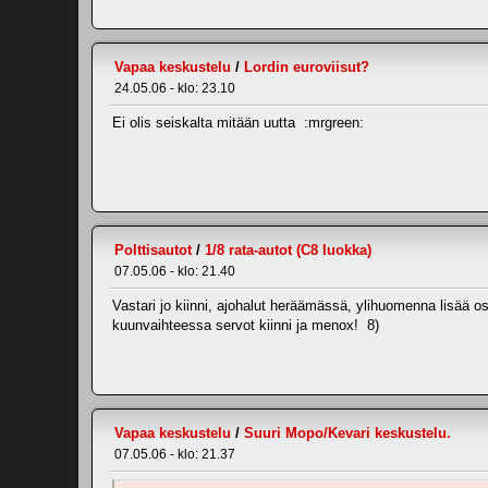
Vapaa keskustelu
/
Lordin euroviisut?
24.05.06 - klo: 23.10
Ei olis seiskalta mitään uutta :mrgreen:
Polttisautot
/
1/8 rata-autot (C8 luokka)
07.05.06 - klo: 21.40
Vastari jo kiinni, ajohalut heräämässä, ylihuomenna lisää osi
kuunvaihteessa servot kiinni ja menox! 8)
Vapaa keskustelu
/
Suuri Mopo/Kevari keskustelu.
07.05.06 - klo: 21.37