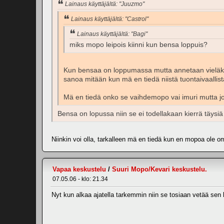
Lainaus käyttäjältä: "Juuzmo"
Lainaus käyttäjältä: "Castrol"
Lainaus käyttäjältä: "Bagi"
miks mopo leipois kiinni kun bensa loppuis?
Kun bensaa on loppumassa mutta annetaan vieläkin h
sanoa mitään kun mä en tiedä niistä tuontaivaallist
Mä en tiedä onko se vaihdemopo vai imuri mutta jos o
Bensa on lopussa niin se ei todellakaan kierrä täy
Niinkin voi olla, tarkalleen mä en tiedä kun en mopoa ole o
Vapaa keskustelu
/
Suuri Mopo/Kevari keskustelu.
07.05.06 - klo: 21.34
Nyt kun alkaa ajatella tarkemmin niin se tosiaan vetää sen 