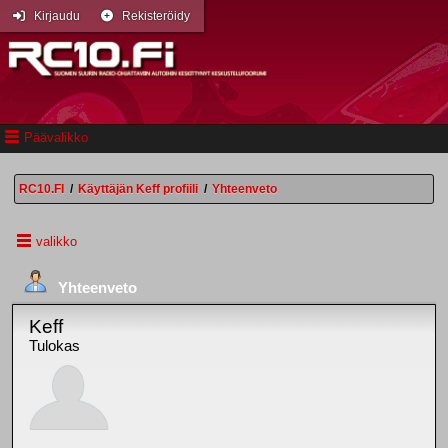
Kirjaudu
Rekisteröidy
Päävalikko
RC10.FI
/
Käyttäjän Keff profiili
/
Yhteenveto
valikko
Yhteenveto
Keff
Tulokas