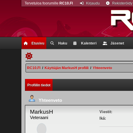
Tervetuloa foorumille
RC10.FI
Kirjaudu
Rekisteröidy
Etusivu
Haku
Kalenteri
Jäsenet
RC10.FI
/
Käyttäjän MarkusH profiili
/
Yhteenveto
Profiilin tiedot
Yhteenveto
MarkusH
Viestit:
Veteraani
Ikä: