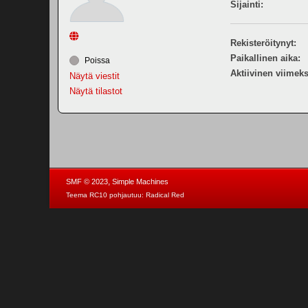
Sijainti:
Rekisteröitynyt:
Paikallinen aika:
Poissa
Aktiivinen viimeks
Näytä viestit
Näytä tilastot
,
SMF © 2023
Simple Machines
Teema RC10 pohjautuu:
Radical Red