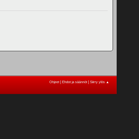
|
|
Ohjeet
Ehdot ja säännöt
Siirry ylös ▲