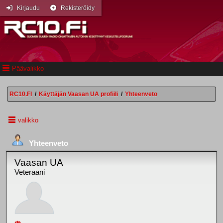
Kirjaudu
Rekisteröidy
Päävalikko
RC10.FI
/
Käyttäjän Vaasan UA profiili
/
Yhteenveto
valikko
Yhteenveto
Vaasan UA
Veteraani