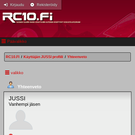
Kirjaudu
Rekisteröidy
Päävalikko
RC10.FI
/
Käyttäjän JUSSI profiili
/
Yhteenveto
valikko
Yhteenveto
JUSSI
Vanhempi jäsen