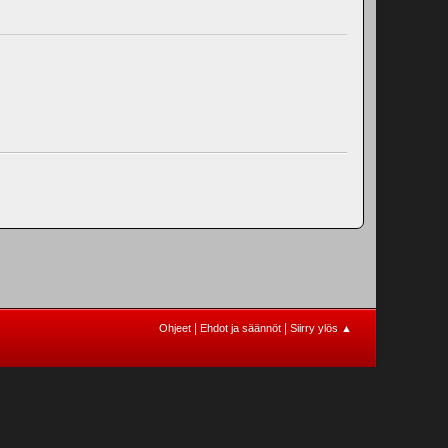
|
|
Ohjeet
Ehdot ja säännöt
Siirry ylös ▲