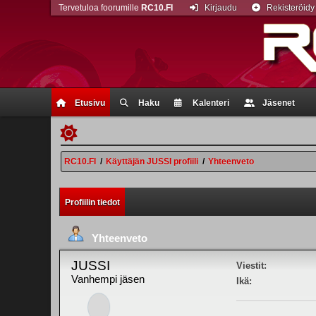
Tervetuloa foorumille
RC10.FI
Kirjaudu
Rekisteröidy
Etusivu
Haku
Kalenteri
Jäsenet
RC10.FI
/
Käyttäjän JUSSI profiili
/
Yhteenveto
Profiilin tiedot
Yhteenveto
JUSSI
Viestit:
Vanhempi jäsen
Ikä: