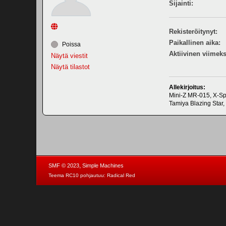
Sijainti:
Rekisteröitynyt:
Paikallinen aika:
Poissa
Aktiivinen viimeks
Näytä viestit
Näytä tilastot
Allekirjoitus:
Mini-Z MR-015, X-Spe
Tamiya Blazing Star,
,
SMF © 2023
Simple Machines
Teema RC10 pohjautuu:
Radical Red