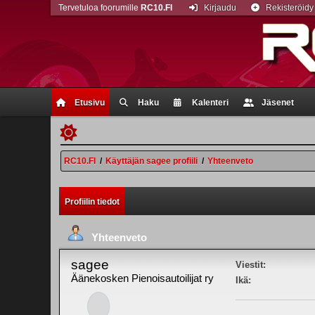
Tervetuloa foorumille
RC10.FI
Kirjaudu
Rekisteröidy
Etusivu
Haku
Kalenteri
Jäsenet
RC10.FI
/
Käyttäjän sagee profiili
/
Yhteenveto
Profiilin tiedot
Yhteenveto
sagee
Viestit:
Äänekosken Pienoisautoilijat ry
Ikä: