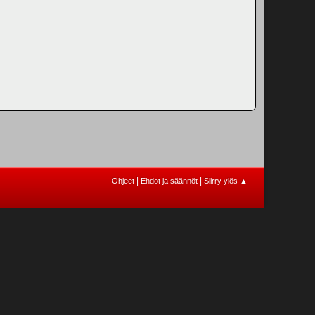
|
|
Ohjeet
Ehdot ja säännöt
Siirry ylös ▲