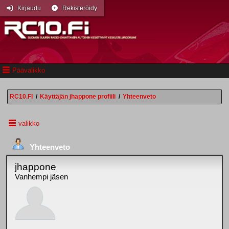
Kirjaudu
Rekisteröidy
Päävalikko
RC10.FI
/
Käyttäjän jhappone profiili
/
Yhteenveto
valikko
Yhteenveto
jhappone
Vanhempi jäsen