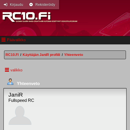
Kirjaudu
Rekisteröidy
Päävalikko
RC10.FI
/
Käyttäjän JaniR profiili
/
Yhteenveto
valikko
Yhteenveto
JaniR
Fullspeed RC