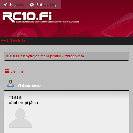
Kirjaudu
Rekisteröidy
Päävalikko
RC10.FI
/
Käyttäjän mara profiili
/
Yhteenveto
valikko
Yhteenveto
mara
Vanhempi jäsen