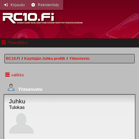
Kirjaudu
Rekisteröidy
Päävalikko
RC10.FI
/
Käyttäjän Juhku profiili
/
Yhteenveto
valikko
Yhteenveto
Juhku
Tulokas