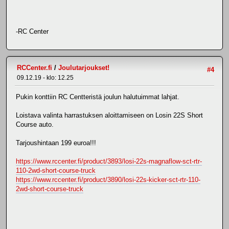
-RC Center
RCCenter.fi
/
Joulutarjoukset!
#4
09.12.19 - klo: 12.25
Pukin konttiin RC Centteristä joulun halutuimmat lahjat.
Loistava valinta harrastuksen aloittamiseen on Losin 22S Short
Course auto.
Tarjoushintaan 199 euroa!!!
https://www.rccenter.fi/product/3893/losi-22s-magnaflow-sct-rtr-
110-2wd-short-course-truck
https://www.rccenter.fi/product/3890/losi-22s-kicker-sct-rtr-110-
2wd-short-course-truck