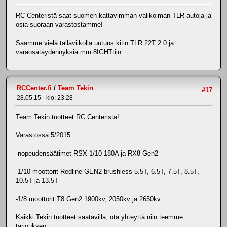
RC Centeristä saat suomen kattavimman valikoiman TLR autoja ja
osia suoraan varastostamme!
Saamme vielä tälläviikolla uutuus kitin TLR 22T 2.0 ja
varaosatäydennyksiä mm 8IGHTtiin.
RCCenter.fi
/
Team Tekin
#17
28.05.15 - klo: 23.28
Team Tekin tuotteet RC Centeristä!
Varastossa 5/2015:
-nopeudensäätimet RSX 1/10 180A ja RX8 Gen2
-1/10 moottorit Redline GEN2 brushless 5.5T, 6.5T, 7.5T, 8.5T,
10.5T ja 13.5T
-1/8 moottorit T8 Gen2 1900kv, 2050kv ja 2650kv
Kaikki Tekin tuotteet saatavilla, ota yhteyttä niin teemme
tarjouksen.