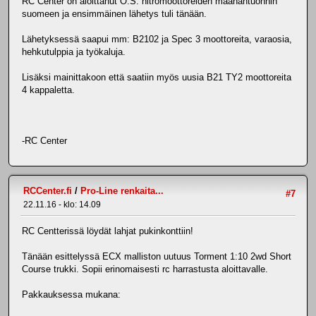
RC Center on aloittanut O.S. nitromoottoreiden maahantuonnin
suomeen ja ensimmäinen lähetys tuli tänään.
Lähetyksessä saapui mm: B2102 ja Spec 3 moottoreita, varaosia,
hehkutulppia ja työkaluja.
Lisäksi mainittakoon että saatiin myös uusia B21 TY2 moottoreita
4 kappaletta.
-RC Center
RCCenter.fi
/
Pro-Line renkaita...
#7
22.11.16 - klo: 14.09
RC Centterissä löydät lahjat pukinkonttiin!
Tänään esittelyssä ECX malliston uutuus Torment 1:10 2wd Short
Course trukki. Sopii erinomaisesti rc harrastusta aloittavalle.
Pakkauksessa mukana: