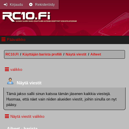
Kirjaudu
Rekisteröidy
Päävalikko
RC10.FI
/
Käyttäjän barista profiili
/
Näytä viestit
/
Aiheet
valikko
Näytä viestit
Tämä jakso sallii sinun katsoa tämän jäsenen kaikkia viestejä.
Huomaa, että näet vain niiden alueiden viestit, joihin sinulla on nyt
pääsy.
Näytä viestit valikko
Aiheet - barista