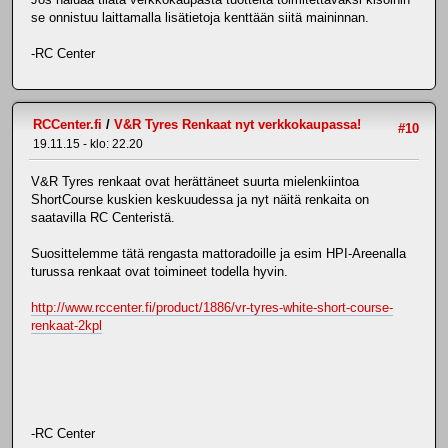
se onnistuu laittamalla lisätietoja kenttään siitä maininnan.
-RC Center
RCCenter.fi
/
V&R Tyres Renkaat nyt verkkokaupassa!
#10
19.11.15 - klo: 22.20
V&R Tyres renkaat ovat herättäneet suurta mielenkiintoa
ShortCourse kuskien keskuudessa ja nyt näitä renkaita on
saatavilla RC Centeristä.
Suosittelemme tätä rengasta mattoradoille ja esim HPI-Areenalla
turussa renkaat ovat toimineet todella hyvin.
http://www.rccenter.fi/product/1886/vr-tyres-white-short-course-
renkaat-2kpl
-RC Center