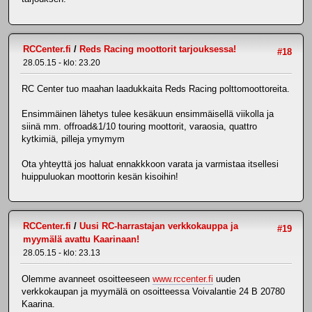
RCCenter.fi
/
Reds Racing moottorit tarjouksessa!
#18
28.05.15 - klo: 23.20
RC Center tuo maahan laadukkaita Reds Racing polttomoottoreita.
Ensimmäinen lähetys tulee kesäkuun ensimmäisellä viikolla ja
siinä mm. offroad&1/10 touring moottorit, varaosia, quattro
kytkimiä, pilleja ymymym
Ota yhteyttä jos haluat ennakkkoon varata ja varmistaa itsellesi
huippuluokan moottorin kesän kisoihin!
RCCenter.fi
/
Uusi RC-harrastajan verkkokauppa ja
#19
myymälä avattu Kaarinaan!
28.05.15 - klo: 23.13
Olemme avanneet osoitteeseen
www.rccenter.fi
uuden
verkkokaupan ja myymälä on osoitteessa Voivalantie 24 B 20780
Kaarina.