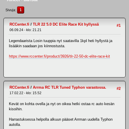
1
Sivuja
RCCenter.fi
/
TLR 22 5.0 DC Elite Race Kit hyllyssä
#1
06.09.24 - klo: 21.21
Legendaarista Losin tuuppia nyt saatavilla 1kpl heti hyllystä ja
lisääkin saadaan jos kiinnostusta.
https://www.rccenter.fi/product/3926/tlr-22-50-dc-elite-race-kit
RCCenter.fi
/
Arrma RC TLR Tuned Typhon varastossa.
#2
17.02.22 - klo: 15.52
Kevät on kohta ovella ja nyt on oikea hetki ostaa rc auto kesän
kisoihin.
Harrastuksessa helpolla alkuun pääset Arrman uudella Typhon
autolla.