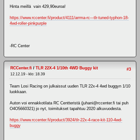
Hinta meillä vain 429,90euroa!
https://www.rccenter.fi/product/4111/arrma-rc---tlr-tuned-typhon-18-
4wd-roller-pinkpurple
-RC Center
RCCenter.fi
/
TLR 22X-4 1/10th 4WD Buggy kit
#3
12.12.19 - klo: 18.39
Team Losi Racing on julkaissut uuden TLR 22x-4 4wd buggyn 1/10
luokkaan.
Auton voi ennakkotilata RC Centteristä (juhani@rccenter.fi tai puh
O4O5660321) jo nyt, toimitukset tapahtuu 2020 alkuvuodesta.
https://www.rccenter.fi/product/3924/tlr-22x-4-race-kit-110-4wd-
buggy