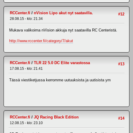
RCCenter.fi
/
nVision Lipo akut nyt saatavilla.
#12
28.08.15 - klo: 21.34
Mukava valikoima nVision akkuja nyt saatavilla RC Centeristä.
http://www.rccenter.fi/category/7/akut
RCCenter.fi
/
TLR 22 5.0 DC Elite varastossa
#13
17.08.15 - klo: 21.41
Tässä viestiketjussa kerromme uutuuksista ja uutisista ym
RCCenter.fi
/
JQ Racing Black Edition
#14
12.08.15 - klo: 23.10