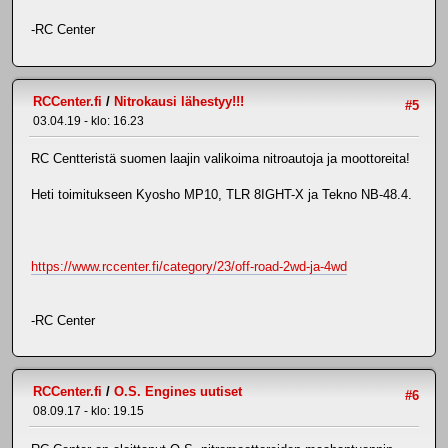
-RC Center
RCCenter.fi
/
Nitrokausi lähestyy!!!
#5
03.04.19 - klo: 16.23
RC Centteristä suomen laajin valikoima nitroautoja ja moottoreita!
Heti toimitukseen Kyosho MP10, TLR 8IGHT-X ja Tekno NB-48.4.
https://www.rccenter.fi/category/23/off-road-2wd-ja-4wd
-RC Center
RCCenter.fi
/
O.S. Engines uutiset
#6
08.09.17 - klo: 19.15