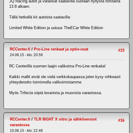
JQ Racing autot ja varaosat saatavilla suoraan hyllystä torstaina
13.8 alkaen.
Tällä hetkellä kit autoista saatavilla:
Limited White Edition ja uutuus TheECar White Edition
RCCenter.fi
/
Pro-Line renkaat ja optio-osat
#15
24.06.15 - klo: 20.59
RC Centerillä suomen laajin valikoima Pro-Line renkaita!
Kaikki mallit eivät ole vielä verkkokaupassa joten kysy rohkeasti
yhteydenotto toiminnolla valikoimistamme.
Myös Trifecta siipiä lexanista ja muovista varastossa.
RCCenter.fi
/
TLR 8IGHT X nitro ja sähköversiot
#16
varastossa
10.06.15 - klo: 22.48