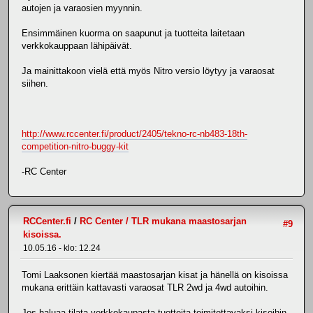
autojen ja varaosien myynnin.
Ensimmäinen kuorma on saapunut ja tuotteita laitetaan
verkkokauppaan lähipäivät.
Ja mainittakoon vielä että myös Nitro versio löytyy ja varaosat
siihen.
http://www.rccenter.fi/product/2405/tekno-rc-nb483-18th-
competition-nitro-buggy-kit
-RC Center
RCCenter.fi
/
RC Center / TLR mukana maastosarjan
#9
kisoissa.
10.05.16 - klo: 12.24
Tomi Laaksonen kiertää maastosarjan kisat ja hänellä on kisoissa
mukana erittäin kattavasti varaosat TLR 2wd ja 4wd autoihin.
Jos haluaa tilata verkkokaupasta tuotteita toimitettavaksi kisoihin