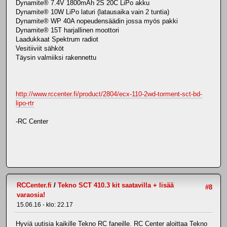
Dynamite® 7.4V 1800mAh 2S 20C LiPo akku
Dynamite® 10W LiPo laturi (latausaika vain 2 tuntia)
Dynamite® WP 40A nopeudensäädin jossa myös pakki
Dynamite® 15T harjallinen moottori
Laadukkaat Spektrum radiot
Vesitiiviit sähköt
Täysin valmiiksi rakennettu
http://www.rccenter.fi/product/2804/ecx-110-2wd-torment-sct-bd-
lipo-rtr
-RC Center
RCCenter.fi
/
Tekno SCT 410.3 kit saatavilla + lisää
#8
varaosia!
15.06.16 - klo: 22.17
Hyviä uutisia kaikille Tekno RC faneille. RC Center aloittaa Tekno