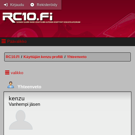
Kirjaudu
Rekisteröidy
Päävalikko
RC10.FI
/
Käyttäjän kenzu profiili
/
Yhteenveto
valikko
Yhteenveto
kenzu
Vanhempi jäsen