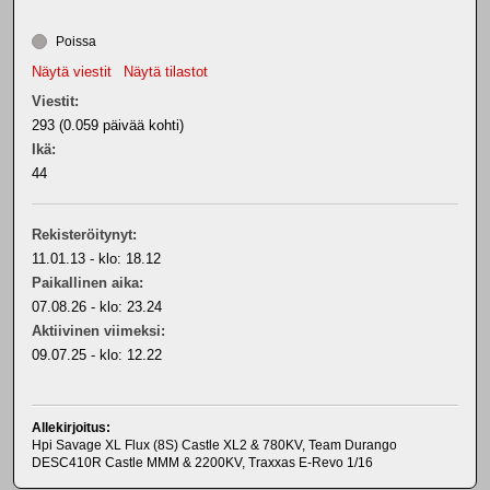
Poissa
Näytä viestit
Näytä tilastot
Viestit:
293 (0.059 päivää kohti)
Ikä:
44
Rekisteröitynyt:
11.01.13 - klo: 18.12
Paikallinen aika:
07.08.26 - klo: 23.24
Aktiivinen viimeksi:
09.07.25 - klo: 12.22
Allekirjoitus:
Hpi Savage XL Flux (8S) Castle XL2 & 780KV, Team Durango
DESC410R Castle MMM & 2200KV, Traxxas E-Revo 1/16