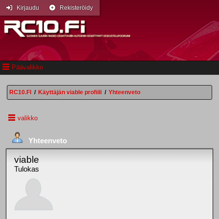
Kirjaudu
Rekisteröidy
Päävalikko
RC10.FI
/
Käyttäjän viable profiili
/
Yhteenveto
valikko
Yhteenveto
viable
Tulokas