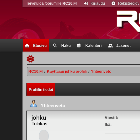
Tervetuloa foorumille
RC10.FI
Kirjaudu
Rekisteröidy
Etusivu
Haku
Kalenteri
Jäsenet
RC10.FI
/
Käyttäjän johku profiili
/
Yhteenveto
Profiilin tiedot
Yhteenveto
johku
Viestit:
Tulokas
Ikä: