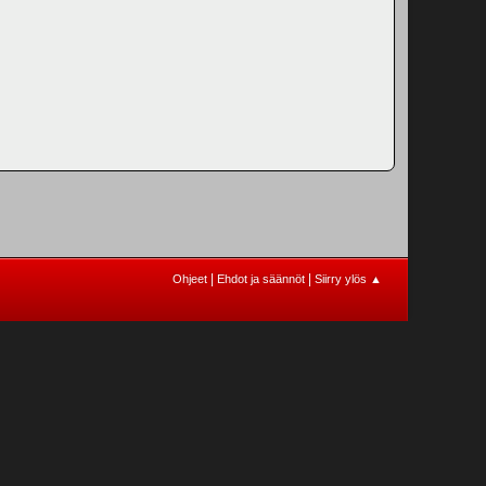
|
|
Ohjeet
Ehdot ja säännöt
Siirry ylös ▲