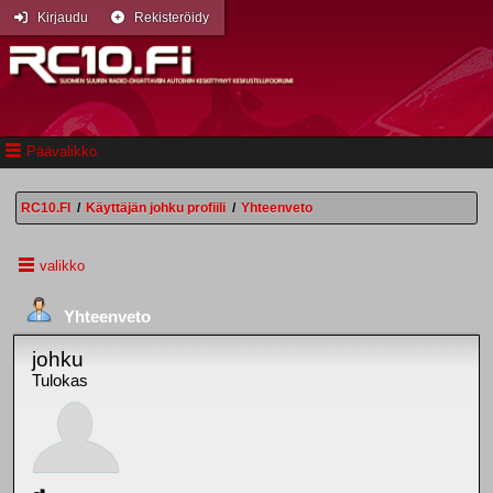
Kirjaudu
Rekisteröidy
Päävalikko
RC10.FI
/
Käyttäjän johku profiili
/
Yhteenveto
valikko
Yhteenveto
johku
Tulokas