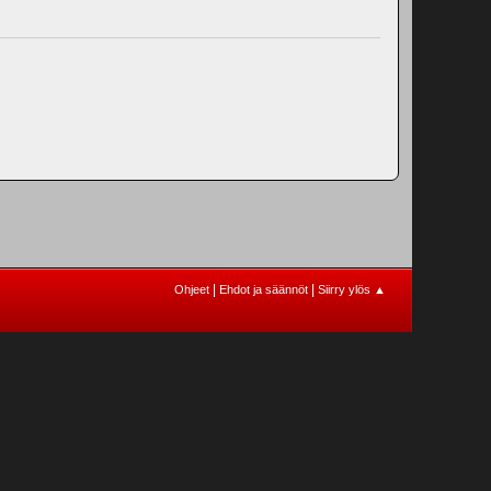
|
|
Ohjeet
Ehdot ja säännöt
Siirry ylös ▲