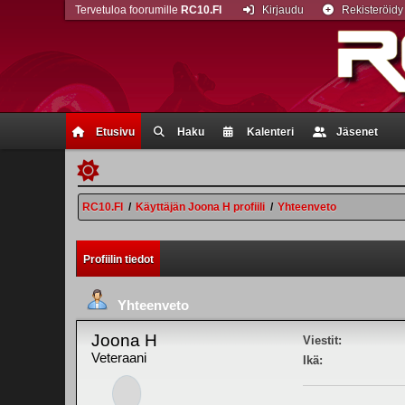
Tervetuloa foorumille
RC10.FI
Kirjaudu
Rekisteröidy
Etusivu
Haku
Kalenteri
Jäsenet
RC10.FI
/
Käyttäjän Joona H profiili
/
Yhteenveto
Profiilin tiedot
Yhteenveto
Joona H
Viestit:
Veteraani
Ikä: