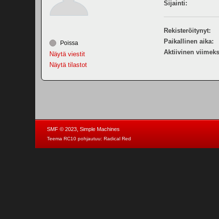
Sijainti:
Rekisteröitynyt:
Paikallinen aika:
Poissa
Aktiivinen viimeks
Näytä viestit
Näytä tilastot
,
SMF © 2023
Simple Machines
Teema RC10 pohjautuu:
Radical Red