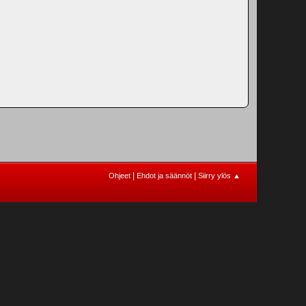
|
|
Ohjeet
Ehdot ja säännöt
Siirry ylös ▲