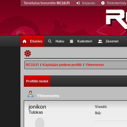
Tervetuloa foorumille
RC10.FI
Kirjaudu
Rekisteröidy
Etusivu
Haku
Kalenteri
Jäsenet
RC10.FI
/
Käyttäjän jonikon profiili
/
Yhteenveto
Profiilin tiedot
Yhteenveto
jonikon
Viestit:
Tulokas
Ikä: