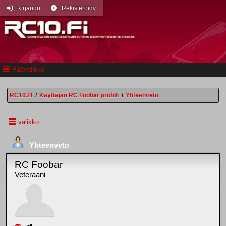
Kirjaudu
Rekisteröidy
Päävalikko
RC10.FI
/
Käyttäjän RC Foobar profiili
/
Yhteenveto
valikko
Yhteenveto
RC Foobar
Veteraani