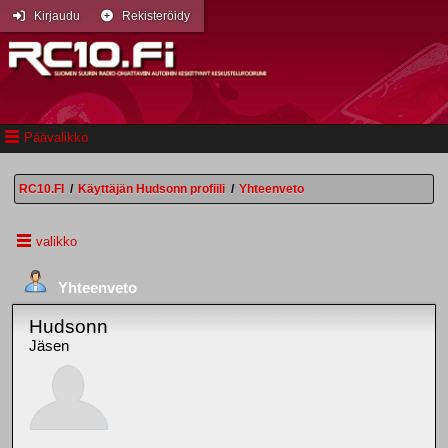
Kirjaudu
Rekisteröidy
Päävalikko
RC10.FI
/
Käyttäjän Hudsonn profiili
/
Yhteenveto
valikko
Yhteenveto
Hudsonn
Jäsen