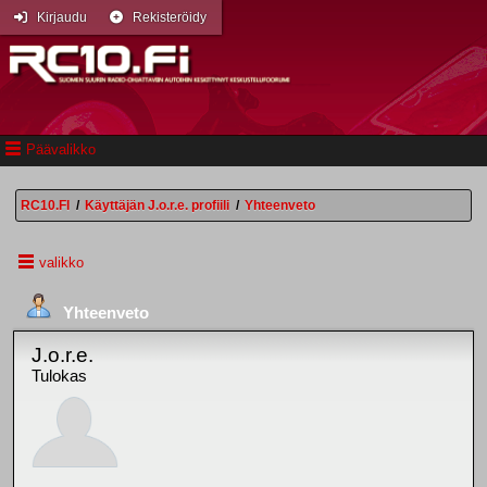
Kirjaudu
Rekisteröidy
Päävalikko
RC10.FI
/
Käyttäjän J.o.r.e. profiili
/
Yhteenveto
valikko
Yhteenveto
J.o.r.e.
Tulokas