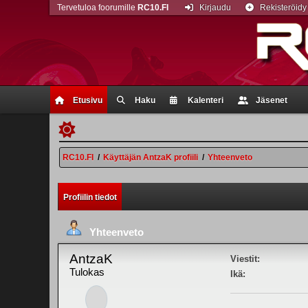
Tervetuloa foorumille
RC10.FI
Kirjaudu
Rekisteröidy
Etusivu
Haku
Kalenteri
Jäsenet
RC10.FI
/
Käyttäjän AntzaK profiili
/
Yhteenveto
Profiilin tiedot
Yhteenveto
AntzaK
Viestit:
Tulokas
Ikä: