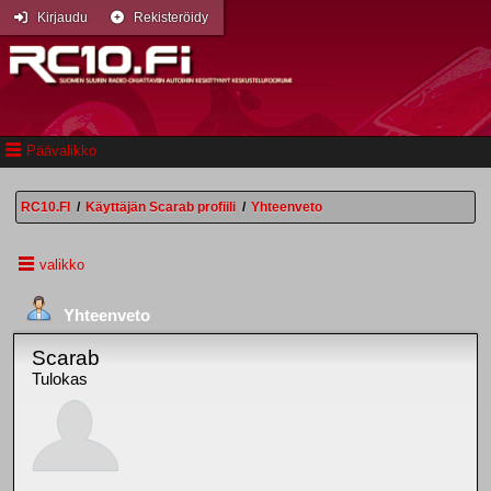
Kirjaudu
Rekisteröidy
Päävalikko
RC10.FI
/
Käyttäjän Scarab profiili
/
Yhteenveto
valikko
Yhteenveto
Scarab
Tulokas