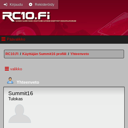
Kirjaudu
Rekisteröidy
Päävalikko
RC10.FI
/
Käyttäjän Summit16 profiili
/
Yhteenveto
valikko
Yhteenveto
Summit16
Tulokas