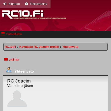
Kirjaudu
Rekisteröidy
Päävalikko
RC10.FI
/
Käyttäjän RC Joacim profiili
/
Yhteenveto
valikko
Yhteenveto
RC Joacim
Vanhempi jäsen