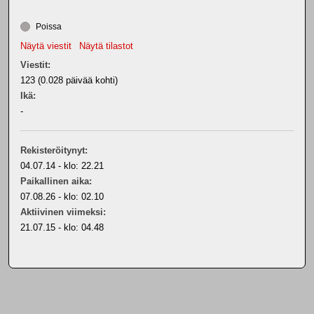
Poissa
Näytä viestit
Näytä tilastot
Viestit:
123 (0.028 päivää kohti)
Ikä:
-
Rekisteröitynyt:
04.07.14 - klo: 22.21
Paikallinen aika:
07.08.26 - klo: 02.10
Aktiivinen viimeksi:
21.07.15 - klo: 04.48