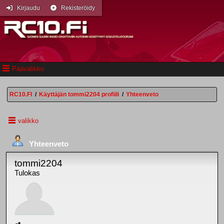
Kirjaudu
Rekisteröidy
Päävalikko
RC10.FI
/
Käyttäjän tommi2204 profiili
/
Yhteenveto
valikko
Yhteenveto
tommi2204
Tulokas