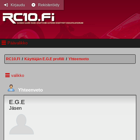
Kirjaudu
Rekisteröidy
Päävalikko
RC10.FI
/
Käyttäjän E.G.E profiili
/
Yhteenveto
valikko
Yhteenveto
E.G.E
Jäsen