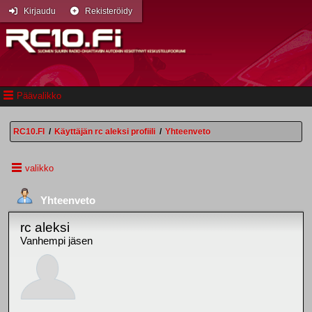
Kirjaudu
Rekisteröidy
Päävalikko
RC10.FI
/
Käyttäjän rc aleksi profiili
/
Yhteenveto
valikko
Yhteenveto
rc aleksi
Vanhempi jäsen