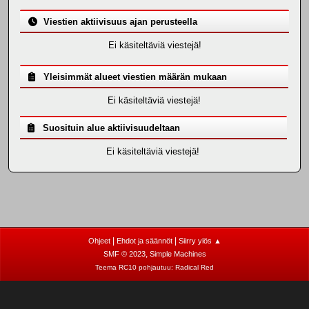
Viestien aktiivisuus ajan perusteella
Ei käsiteltäviä viestejä!
Yleisimmät alueet viestien määrän mukaan
Ei käsiteltäviä viestejä!
Suosituin alue aktiivisuudeltaan
Ei käsiteltäviä viestejä!
|
|
Ohjeet
Ehdot ja säännöt
Siirry ylös ▲
,
SMF © 2023
Simple Machines
Teema RC10 pohjautuu:
Radical Red