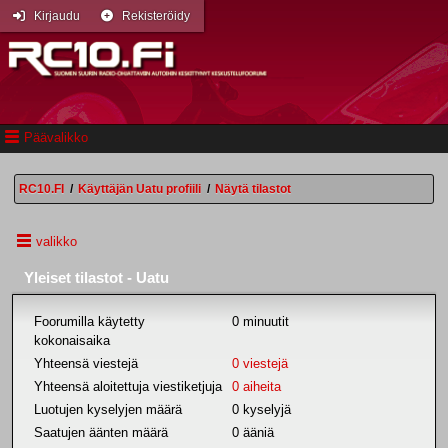
Kirjaudu
Rekisteröidy
Päävalikko
RC10.FI
/
Käyttäjän Uatu profiili
/
Näytä tilastot
valikko
Yleiset tilastot - Uatu
Foorumilla käytetty
0 minuutit
kokonaisaika
Yhteensä viestejä
0 viestejä
Yhteensä aloitettuja viestiketjuja
0 aiheita
Luotujen kyselyjen määrä
0 kyselyjä
Saatujen äänten määrä
0 ääniä