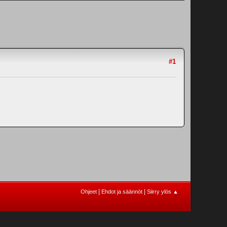
#1
|
|
Ohjeet
Ehdot ja säännöt
Siirry ylös ▲