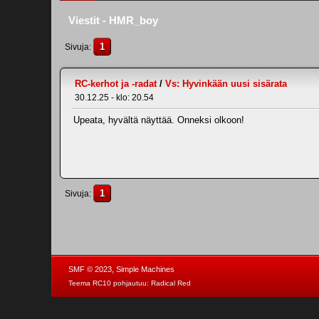
Viestit - HMR_boy
1
Sivuja
RC-kerhot ja -radat
/
Vs: Hyvinkään uusi sisärata
30.12.25 - klo: 20.54
Upeata, hyvältä näyttää. Onneksi olkoon!
1
Sivuja
,
SMF © 2023
Simple Machines
Teema RC10 pohjautuu:
Radical Red