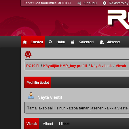
Tervetuloa foorumille
RC10.FI
Kirjaudu
Rekisteröidy
Etusivu
Haku
Kalenteri
Jäsenet
RC10.FI
/
Käyttäjän HMR_boy profiili
/
Näytä viestit
/
Viestit
Profiilin tiedot
Näytä viestit
Tämä jakso sallii sinun katsoa tämän jäsenen kaikkia viestejä.
Viestit
Aiheet
Liitteet