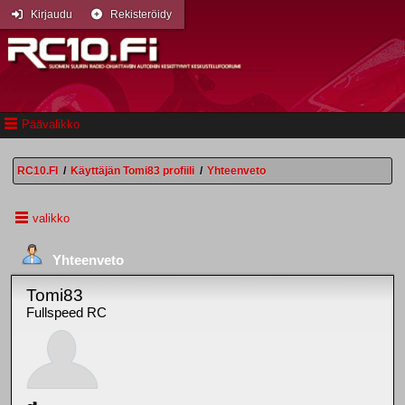
Kirjaudu
Rekisteröidy
Päävalikko
RC10.FI
/
Käyttäjän Tomi83 profiili
/
Yhteenveto
valikko
Yhteenveto
Tomi83
Fullspeed RC