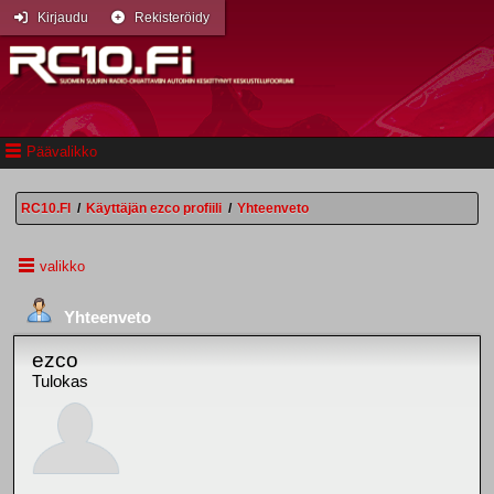
Kirjaudu
Rekisteröidy
Päävalikko
RC10.FI
/
Käyttäjän ezco profiili
/
Yhteenveto
valikko
Yhteenveto
ezco
Tulokas