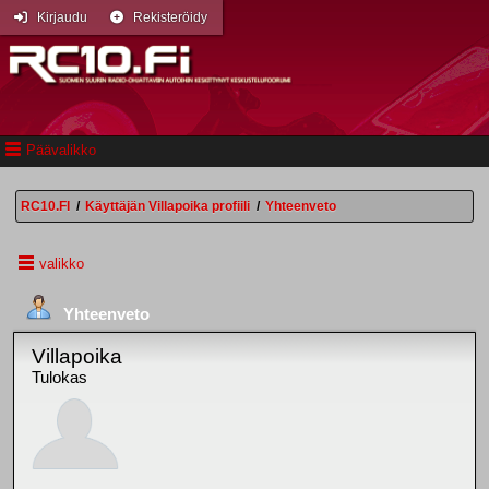
Kirjaudu
Rekisteröidy
Päävalikko
RC10.FI
/
Käyttäjän Villapoika profiili
/
Yhteenveto
valikko
Yhteenveto
Villapoika
Tulokas