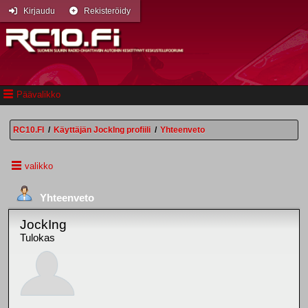
Kirjaudu
Rekisteröidy
Päävalikko
RC10.FI
/
Käyttäjän JockIng profiili
/
Yhteenveto
valikko
Yhteenveto
JockIng
Tulokas