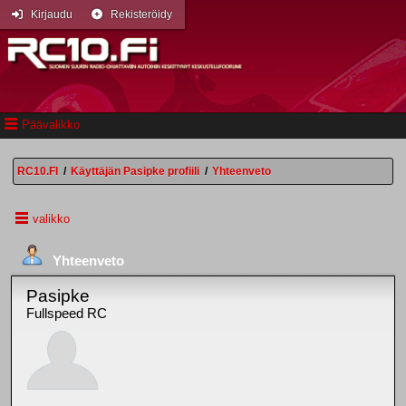
Kirjaudu
Rekisteröidy
Päävalikko
RC10.FI
/
Käyttäjän Pasipke profiili
/
Yhteenveto
valikko
Yhteenveto
Pasipke
Fullspeed RC