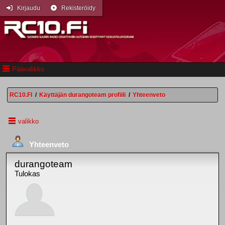
Kirjaudu
Rekisteröidy
Päävalikko
RC10.FI
/
Käyttäjän durangoteam profiili
/
Yhteenveto
valikko
Yhteenveto
durangoteam
Tulokas