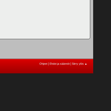
|
|
Ohjeet
Ehdot ja säännöt
Siirry ylös ▲