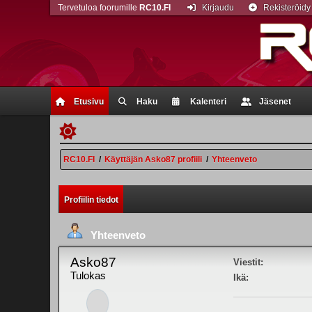
Tervetuloa foorumille
RC10.FI
Kirjaudu
Rekisteröidy
Etusivu
Haku
Kalenteri
Jäsenet
RC10.FI
/
Käyttäjän Asko87 profiili
/
Yhteenveto
Profiilin tiedot
Yhteenveto
Asko87
Viestit:
Tulokas
Ikä: