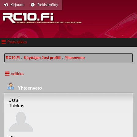
Kirjaudu
Rekisteröidy
Päävalikko
RC10.FI
/
Käyttäjän Josi profiili
/
Yhteenveto
valikko
Yhteenveto
Josi
Tulokas