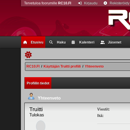
Tervetuloa foorumille
RC10.FI
Kirjaudu
Rekisteröidy
Etusivu
Haku
Kalenteri
Jäsenet
RC10.FI
/
Käyttäjän Truitti profiili
/
Yhteenveto
Profiilin tiedot
Yhteenveto
Truitti
Viestit:
Tulokas
Ikä: