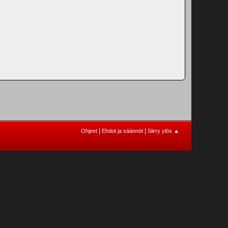
|
|
Ohjeet
Ehdot ja säännöt
Siirry ylös ▲