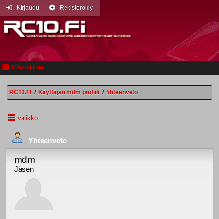
Kirjaudu
Rekisteröidy
Päävalikko
RC10.FI
/
Käyttäjän mdm profiili
/
Yhteenveto
valikko
Yhteenveto
mdm
Jäsen