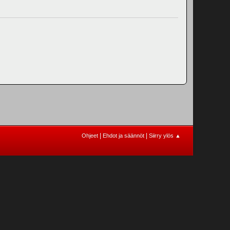
|
|
Ohjeet
Ehdot ja säännöt
Siirry ylös ▲