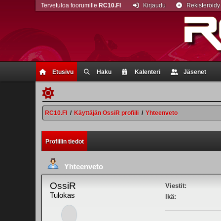
Tervetuloa foorumille
RC10.FI
Kirjaudu
Rekisteröidy
Etusivu
Haku
Kalenteri
Jäsenet
RC10.FI
/
Käyttäjän OssiR profiili
/
Yhteenveto
Profiilin tiedot
Yhteenveto
OssiR
Viestit:
Tulokas
Ikä: