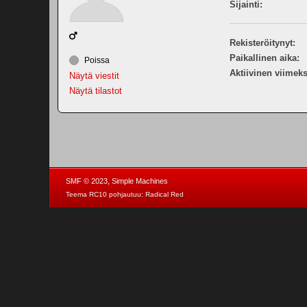
Sijainti:
Rekisteröitynyt:
Paikallinen aika:
Poissa
Aktiivinen viimeks
Näytä viestit
Näytä tilastot
,
SMF © 2023
Simple Machines
Teema RC10 pohjautuu:
Radical Red