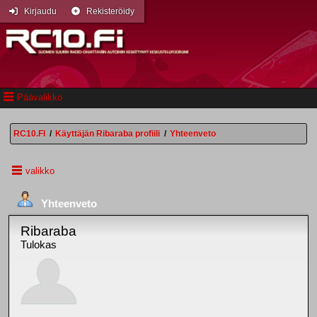
Kirjaudu
Rekisteröidy
Päävalikko
RC10.FI
/
Käyttäjän Ribaraba profiili
/
Yhteenveto
valikko
Yhteenveto
Ribaraba
Tulokas