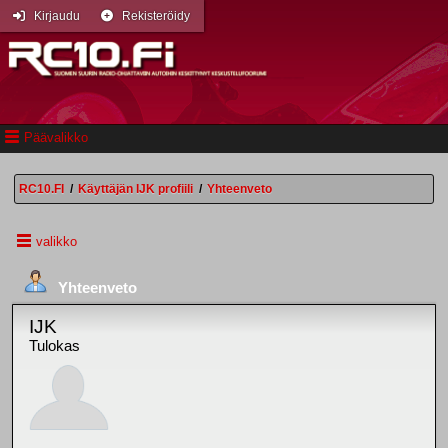
Kirjaudu
Rekisteröidy
Päävalikko
RC10.FI
/
Käyttäjän IJK profiili
/
Yhteenveto
valikko
Yhteenveto
IJK
Tulokas