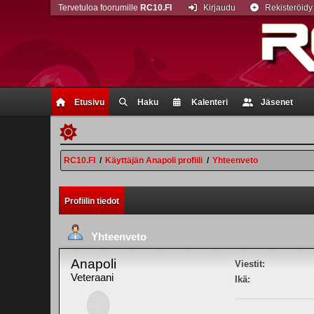
Tervetuloa foorumille
RC10.FI
Kirjaudu
Rekisteröidy
Etusivu
Haku
Kalenteri
Jäsenet
RC10.FI
/
Käyttäjän Anapoli profiili
/
Yhteenveto
Profiilin tiedot
Yhteenveto
Anapoli
Viestit:
Veteraani
Ikä: