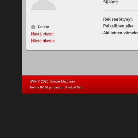
Sijainti:
Rekisteröitynyt:
Paikallinen aika:
Poissa
Aktiivinen viimeks
Näytä viestit
Näytä tilastot
,
SMF © 2023
Simple Machines
Teema RC10 pohjautuu:
Radical Red