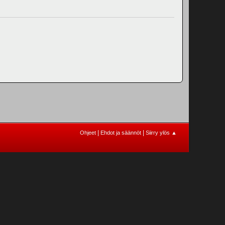
|
|
Ohjeet
Ehdot ja säännöt
Siirry ylös ▲